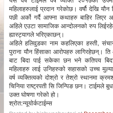
यस वर्ष टाईमले वर्ष व्यक्ति २०१७को उपमा
महिलाहरुलाई प्रदान गरेकोछ। वर्षौ देखि यौ
पछी अर्को गर्दै आफ्ना कथाहरु बाहिर लिएर आ
अहिले एउटा सामाजिक आन्दोलनको रुप लिईरहे
ह्यास्ट्यागले भरिएकाछन्।
अहिले हलिवुडका नाम कहलिएका हस्ती, संचारक
पुराना यौन हिंसाका आरोपहरु लागिरहेछन्। ति
बाट बिदा पाई सकेका छन भने कतिपय बिदा 
महिलाहरु लाई उनिहरुको सहासको उच्च मुल्या
वर्ष व्यक्तित्वको दोश्रो र तेश्रो स्थानमा क्रम
चिनिया राष्ट्रपती सि जिन्पिङ छन। टाईमले बुध
उक्त घोषणा गरेको हो।
श्रोत:न्यूयोर्कटाईम्स