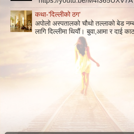
https://youtu.be/M4I365UXV7A
कथा-'दिल्लीको ठग'
अपोलो अस्पतालको चौथो तल्लाको बेड नम
लागि दिल्लीमा थियौं। बुवा,आमा र दाई का