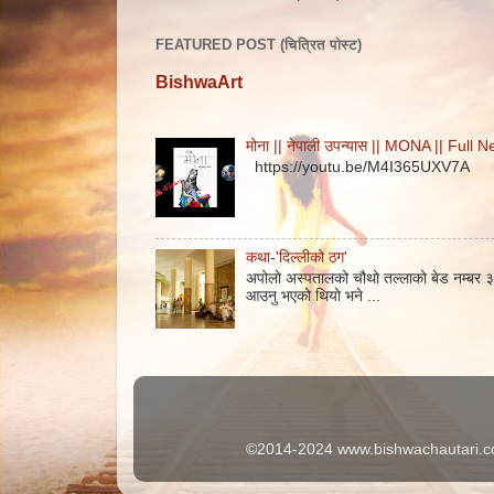
FEATURED POST (चित्रित पोस्ट)
BishwaArt
मोना || नेपाली उपन्यास || MONA || Ful
https://youtu.be/M4I365UXV7A
कथा-'दिल्लीको ठग'
अपोलो अस्पतालको चौथो तल्लाको बेड नम्बर ३२
आउनु भएको थियो भने ...
©2014-2024 www.bishwachautari.co