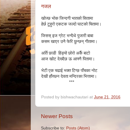
गजल
खोज्छ भोक जिन्दगी भातको सितामा
हेर्छ टुहुरो एकटक जल्दो घाटको चितामा।
जिसस् इज ग्रेट भन्दैथे पुजारी बाबा
कसम खाएर उनै फेरि छुन्छन् गीतामा।
अर्ति छाडी हिड्यो छोरो अर्कै बाटो
आज खोट देख्दैछ ऊ आफ्नै पितामा।
भेटी एक चढाई भक्त टिप्छ पाँचका नोट
देखी हाँस्छन देवता मन्दिरका भित्तामा।
***
Posted by
bishwachautari
at
June 21, 2016
Newer Posts
Subscribe to:
Posts (Atom)