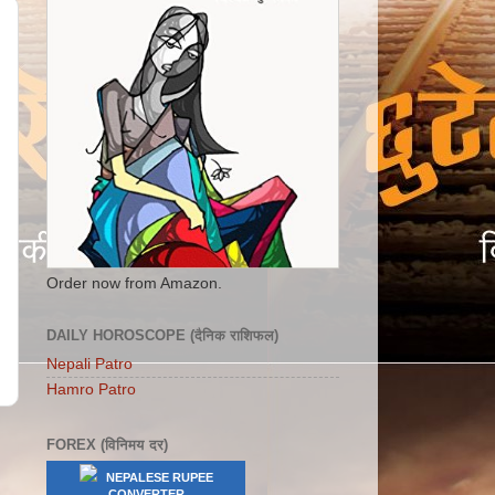
Order now from Amazon.
DAILY HOROSCOPE (दैनिक राशिफल)
Nepali Patro
Hamro Patro
FOREX (विनिमय दर)
NEPALESE RUPEE
CONVERTER