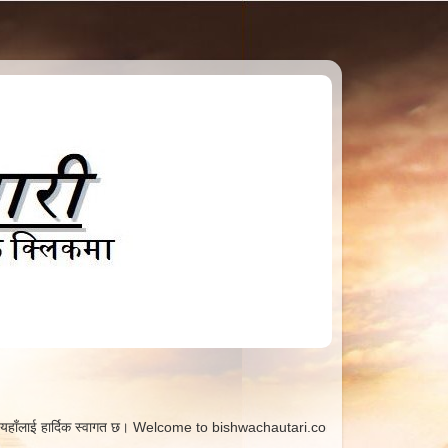
 स्वागत छ। Welcome to bishwachautari.com. Here you will get all information