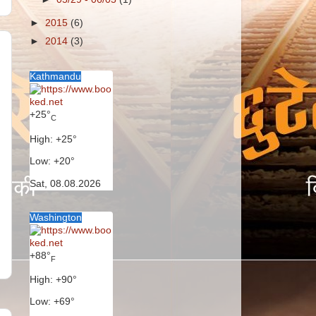
►
2015
(6)
►
2014
(3)
Kathmandu
+
25°
C
High:
+
25°
Low:
+
20°
Sat, 08.08.2026
Washington
+
88°
F
High:
+
90°
Low:
+
69°