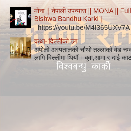
मोना || नेपाली उपन्यास || MONA || F
Bishwa Bandhu Karki ||
https://youtu.be/M4I365UXV7A
कथा-'दिल्लीको ठग'
अपोलो अस्पतालको चौथो तल्लाको बेड नम
लागि दिल्लीमा थियौं। बुवा,आमा र दाई का