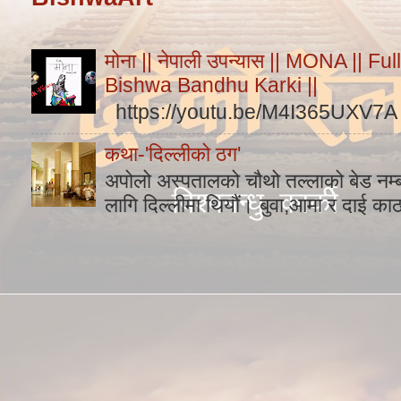
मोना || नेपाली उपन्यास || MONA || F
Bishwa Bandhu Karki ||
https://youtu.be/M4I365UXV7A
कथा-'दिल्लीको ठग'
अपोलो अस्पतालको चौथो तल्लाको बेड नम
लागि दिल्लीमा थियौं। बुवा,आमा र दाई का