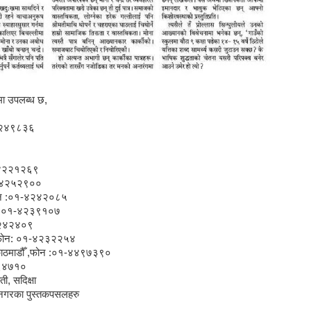
मा उपलब्ध छ,
१-४२४९८३६
१-४२२१२६९
:०१-४२५२९००
 ,फोन :०१-४२४२०८५
 फोन :०१-४२३९१०७
१-४२४२४०९
 , फोन: ०१-४२३२२५४
ोक ,काठमाडौँ ,फोन :०१-४४९७३९०
४४६४७१०
ी, सदिक्षा
टनगरका पुस्तकपसलहरु