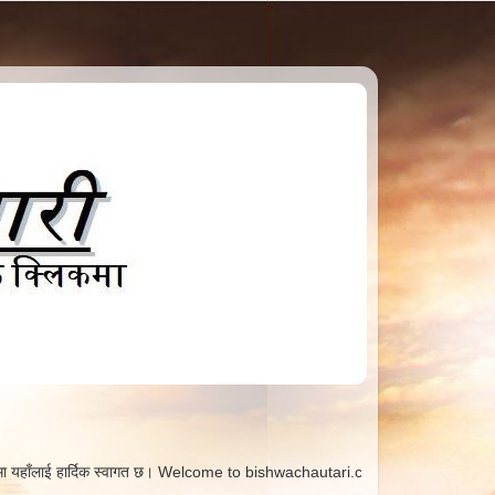
वागत छ। Welcome to bishwachautari.com. Here you will get all information in