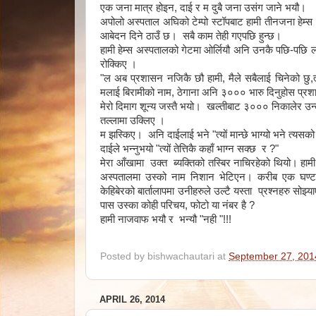
एक जना मात्र होइन, दाई र म दुबै जना उसंग जाने भयौ।
अपोलो अस्पताल अघिको टेम्पो स्टॉपबाट हामी तीनजना हेम्स
आबेदन दिने ठाउँ छ। सबै काम तेही गएपछि हुन्छ।
हामी हेम्स अस्पतालको गेटमा ओर्लियौ अनि उनकै पछि-पछि ल
रोक्किए ।
"ल अब प्रशासन नजिकै छौ हामी, मैले सबैलाई चिनेको छु,त्या
मलाई बिरामीको नाम, ठेगाना अनि ३००० भारु दिनुहोस प्रशास
मेरो दिमाग शून्य जस्तै भयो। खल्तीबाट ३००० निकालेर उन
तल्लामा उक्लिए ।
म झस्किए। अनि दाईलाई भने "त्यों मान्छे भाग्यो भने त्यसक
दाईले भन्नुभयो "त्यों तेत्तिकै कहाँ भाग्न सक्छ र ?"
मेरा आँखामा उक्त ब्यक्तिको तस्बिर नाचिरहेको थियो। हामी 
अस्पतालमा उस्को नाम निशान भेटिएन। करीब एक घण्टा
केहिबेरको बार्तालापमा उनीहरुले उल्टै यस्ता प्रश्नहरु सोझ
पास उस्का कोही परिचय, फोटो या नंबर है ?
हामी नाजवाफ भयौ र भन्यौ "नही "!!!
Posted by
bishwachautari
at
September 27, 201
APRIL 26, 2014