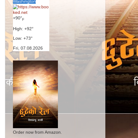
Washington
+
90°
F
High:
+
92°
Low:
+
73°
Fri, 07.08.2026
Order now from Amazon.