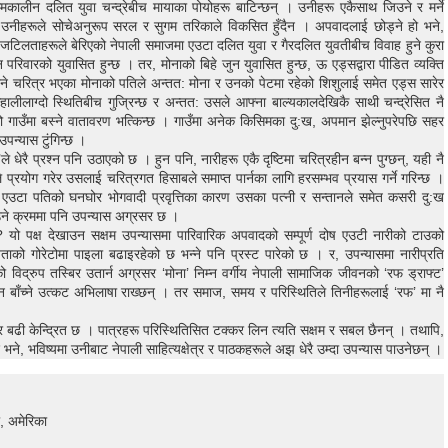
मकालीन दलित युवा चन्द्रेबीच मायाका पोयोहरू बाटिन्छन् । उनीहरू एकैसाथ जिउने र मर्ने
ने उनीहरूले सोचेअनुरूप सरल र सुगम तरिकाले विकसित हुँदैन । अपवादलाई छोड्ने हो भने,
क जटिलताहरूले बेरिएको नेपाली समाजमा एउटा दलित युवा र गैरदलित युवतीबीच विवाह हुने कुरा
न परिवारको युवासित हुन्छ । तर, मोनाको बिहे जुन युवासित हुन्छ, ऊ एड्सद्वारा पीडित व्यक्ति
धाउने चरित्र भएका मोनाको पतिले अन्तत: मोना र उनको पेटमा रहेको शिशुलाई समेत एड्स सारेर
हालीलाग्दो स्थितिबीच गुज्रिन्छ र अन्तत: उसले आफ्ना बाल्यकालदेखिकै साथी चन्द्रेसित नै
गाउँमा बस्ने वातावरण भत्किन्छ । गाउँमा अनेक किसिमका दु:ख, अपमान झेल्नुपरेपछि सहर
उपन्यास टुंगिन्छ ।
े धेरै प्रश्न पनि उठाएको छ । हुन पनि, नारीहरू एकै दृष्टिमा चरित्रहीन बन्न पुग्छन्, यही नै
्रयोग गरेर उसलाई चरित्रगत हिसाबले समाप्त पार्नका लागि हरसम्भव प्रयास गर्ने गरिन्छ ।
ाथै, एउटा पतिको घनघोर भोगवादी प्रवृत्तिका कारण उसका पत्नी र सन्तानले समेत कसरी दु:ख
देखाउने क्रममा पनि उपन्यास अग्रसर छ ।
 यो पक्ष देखाउन सक्षम उपन्यासमा पारिवारिक अपवादको सम्पूर्ण दोष एउटी नारीको टाउको
को गोरेटोमा पाइला बढाइरहेको छ भन्ने पनि प्रस्ट पारेको छ । र, उपन्यासमा नारीप्रति
विद्रुप तस्बिर उतार्न अग्रसर ‘मोना’ निम्न वर्गीय नेपाली सामाजिक जीवनको ‘रफ ड्राफ्ट’
वन बाँच्ने उत्कट अभिलाषा राख्छन् । तर समाज, समय र परिस्थितिले तिनीहरूलाई ‘रफ’ मा नै
्र बढी केन्द्रित छ । पात्रहरू परिस्थितिसित टक्कर लिन त्यति सक्षम र सबल छैनन् । तथापि,
भने, भविष्यमा उनीबाट नेपाली साहित्यक्षेत्र र पाठकहरूले अझ धेरै उम्दा उपन्यास पाउनेछन् ।
ी, अमेरिका