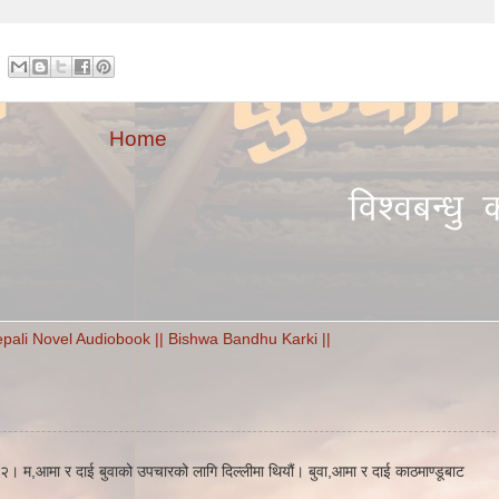
Home
l Nepali Novel Audiobook || Bishwa Bandhu Karki ||
। म,आमा र दाई बुवाको उपचारको लागि दिल्लीमा थियौं। बुवा,आमा र दाई काठमाण्डूबाट