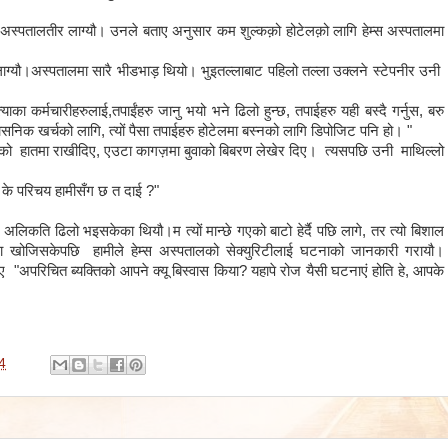
 अस्पतालतीर लाग्यौ। उनले बताए अनुसार कम शुल्कक़ो होटेलक़ो लागि हेम्स अस्पतालमा
ाग्यौ।अस्पतालमा सारै भीडभाड़ थियो। भुइतल्लाबाट पहिलो तल्ला उक्लने स्टेपनीर उनी
का कर्मचारीहरुलाई,तपाईंहरु जानु भयो भने ढिलो हुन्छ, तपाईहरु यही बस्दै गर्नुस, बरु
निक खर्चको लागि, त्यों पैसा तपाईहरु होटेलमा बस्नको लागि डिपोजिट पनि हो। "
्को हातमा राखीदिए, एउटा कागज़मा बुवाको बिबरण लेखेर दिए। त्यसपछि उनी माथिल्लो
ो के परिचय हामीसँग छ त दाई ?"
अलिकति ढिलो भइसकेका थियौ।म त्यों मान्छे गएको बाटो हेर्दै पछि लागे, तर त्यो बिशाल
 खोजिसकेपछि हामीले हेम्स अस्पतालको सेक्युरिटीलाई घटनाको जानकारी गरायौ।
्याए "अपरिचित ब्यक्तिको आपने क्यू बिस्वास किया? यहापे रोज यैसी घटनाएं होति हे, आपके
4