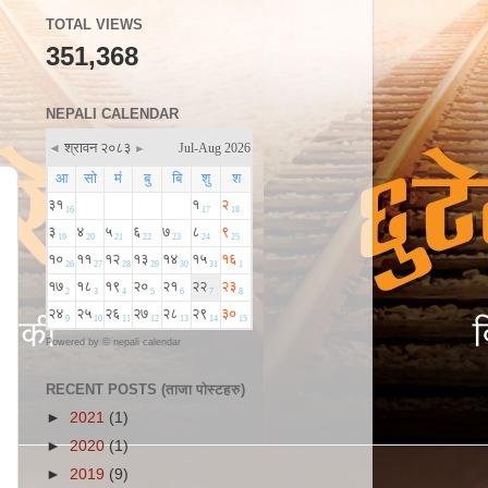
TOTAL VIEWS
351,368
NEPALI CALENDAR
Powered by ©
nepali calendar
RECENT POSTS (ताजा पोस्टहरु)
►
2021
(1)
►
2020
(1)
►
2019
(9)