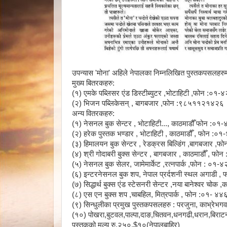
उपन्यास 'मोना' अहिले नेपालका निम्नलिखित पुस्तकपसलहरु
मुख्य बितरकहरु:
(१) एमके पब्लिसर एंड डिस्टीब्युटर ,भोटाहिटी ,फोन :०
(२) भिजन पब्लिकेसन् , बागबजार ,फोन :९८५११२१४२६
अन्य वितरकहरु:
(१) नेसनल बुक सेन्टर , भोटाहिटी
...
, काठमाडौँ फोन :०
(२) हरेक पुस्तक भण्डार , भोटाहिटी , काठमाडौँ , फोन 
(३) हिमालयन बुक सेन्टर , रेडक्रस बिल्डिंग ,बागबजार
(४) श्री गोदाबरी बुक्स सेन्टर , बागबजार , काठमाडौँ ,
(५) नेसनल बुक सेलर, जामेमार्केट ,रत्नपार्क ,फोन : ०
(६) इन्टरनेसनल बुक शप, नेपाल प्रर्दशनी स्थल अगाडी
(७) सिद्धार्थ बुक्स एंड स्टेसनरी सेन्टर ,नया बानेश्वर च
(८) एस एन बुक्स शप ,चाबहिल, मित्रपार्क , फोन :०१- 
(९) सिन्धुलीका प्रमुख पुस्तकपसलहरु : परजुना, काभ्रेभगवत
(१०) पोखरा,बुटवल,पाल्पा,दाङ,चितवन,धनगढी,धरान,बिरा
पुस्तकको मूल्य रु.२५०,$१०(नेपालबाहिर)