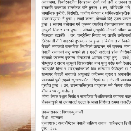
अवस्थामा, किशोरकालीन दिनहरूमा टेक्दै गर्दा उनी र उनका स
वाचासँगै सपनाका बान्कीहरू पनि बुन्छन् । तर, परिस्थिति भ
सामाजिक कुरीति, विसंगति, जातीय भेदभाव र धार्मिक/सांस्कृति
असम्भवप्राय: नै हुन्छ । त्यही कारण, मोनाको बिहे एउटा सम्पन्
हुन्छ । सहरमा बसोवास गर्ने क्रममा त्यहाँका वेश्यालयहरूमा 
मृत्युको सिकार बन्न पुग्छ । पतिको मृत्युपछि मोनाको जीवन क
निकटता बढाउँछे । तर, चन्द्रेसित निकट भए तापनि उनीहरूको 
छिरेका ती तीनै पात्रको दु:खद् अन्त्य हुन्छ । बियोगान्त तरिकाले 
नेपाली समाजको वास्तविक स्थितिको उत्खनन् गर्ने क्रममा ‘मोना’ल
नेपाली समाजको कटु यथार्थ हो । एउटी नारीलाई हरेक किसिमले प
त्यसको ज्वलन्त दृष्टान्त मोनाजस्तै असंख्य पात्र हुन् । स
भोग्नुपर्छ र दारुण मृत्युको सिकारसमेत बन्न पुग्नु पर्दछ भन्ने 
नारीप्रति हिंसा र संवेदनहीनताको विष कतिसम्म फैलिएको छ ?
खन्याएर नेपाली समाजले आफूलाई कतिसम्म क्रूर र अमानवीयता
समाजको पूर्वाग्रहको खुलासासमेत गरिएको छ । नेपाली समाजको 
प्रतीत हुन्छ । तर, उपन्यासभित्रका पात्रहरू भने ‘फेयर’ जी
बाँच्न बाध्य तुल्याउँछ ।
‘मोना’ केवल स्थुल निर्वाह र सामाजिक स्थितिहरूको बयानमा मात
विश्वबन्धुको यो उपन्यासले एउटा के आशा निश्चित रूपमा जगाउँछ 
उपन्यासकार : विश्वबन्धु कार्की
विधा : उपन्यास
प्रकाशक : अन्तर्राष्ट्रिय नेपाली साहित्य समाज, वासिङ्टन डिस
पृष्ठ : २०८