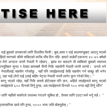
ाई बुवाको उपचारको लागि दिल्लीमा थियौं। बुवा,आमा र दाई काठमाण्डूबाट आउनु भएको
पहिलो चरणको कीमो सकिएको करीब पाँच दिन पछि हाम्रो वार्डमाँ एकजना ४०-४५ बर्षको
मेरो अन्दाज जस्तै नेपाली नै रहेछन् , झापा घर बताउने ती ब्यक्तिले बुवाको स्वास्थ्य
्तुतिहरु सुन्दा र देख्दा बास्तबमै तिनी निकै सहयोगी नेपाली जस्तै लाग्यो। उनले भने
्रै नेपालीलाई सहयोग गरेकोछु , यहाँ पनि तपाईहरुलाई केहि सहयोग गर्न सक्छु की भनेर
हा भाई (मेरो दाई )लाई बाहिर भेट्दा नेपाली जस्तै लागेर कुरा गरेको थिए। "
बस्नु भएको रहेछ, यहाँ निकै सस्तो होटेलहरु पनि छन, अहिले तपाईहरुले बस्नु भएको
ाईहरुले ६०० दिनको तिर्नु हुन्छ, अब तपाईहरुले दिनको १०० भन्दा बढ़ी तिर्नु पर्दैन"
ै लागि यहाँको सर्कारले उपलब्ध गराउने सुबिधा हो , तेस्का लागि एउटा फर्म भर्नु पर्छ। "
्रशासनिक खर्च पनि हुन्छ, ५००० भारू जति बोक्नुहोस्। "