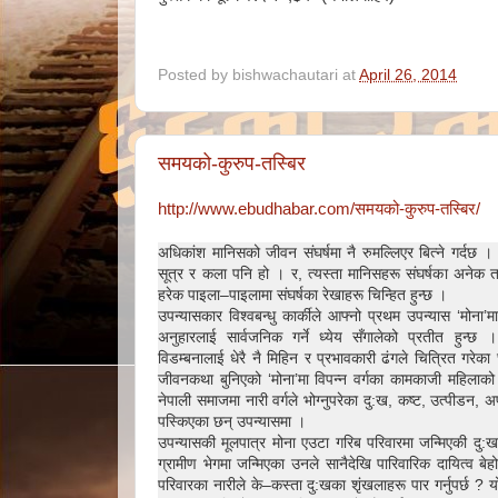
Posted by
bishwachautari
at
April 26, 2014
समयको-कुरुप-तस्बिर
http://www.ebudhabar.com/समयको-कुरुप-तस्बिर/
अधिकांश मानिसको जीवन संघर्षमा नै रुमल्लिएर बित्ने गर्दछ । 
सूत्र र कला पनि हो । र, त्यस्ता मानिसहरू संघर्षका अनेक त
हरेक पाइला–पाइलामा संघर्षका रेखाहरू चिन्हित हुन्छ ।
उपन्यासकार विश्वबन्धु कार्कीले आफ्नो प्रथम उपन्यास ‘मोना’
अनुहारलाई सार्वजनिक गर्ने ध्येय सँगालेको प्रतीत हुन्
विडम्बनालाई धेरै नै मिहिन र प्रभावकारी ढंगले चित्रित गरेक
जीवनकथा बुनिएको ‘मोना’मा विपन्न वर्गका कामकाजी महिलाको
नेपाली समाजमा नारी वर्गले भोग्नुपरेका दु:ख, कष्ट, उत्पीडन
पस्किएका छन् उपन्यासमा ।
उपन्यासकी मूलपात्र मोना एउटा गरिब परिवारमा जन्मिएकी दु
ग्रामीण भेगमा जन्मिएका उनले सानैदेखि पारिवारिक दायित्व बेहोर्
परिवारका नारीले के–कस्ता दु:खका शृंखलाहरू पार गर्नुपर्छ ? यो