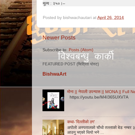
मूल्य : २५०।–
Posted by
bishwachautari
at
April 26, 2014
Newer Posts
Subscribe to:
Posts (Atom)
FEATURED POST (चित्रित पोस्ट)
BishwaArt
मोना || नेपाली उपन्यास || MONA || Ful
https://youtu.be/M4I365UXV7A
कथा-'दिल्लीको ठग'
अपोलो अस्पतालको चौथो तल्लाको बेड नम्बर ३२
आउनु भएको थियो भने ...