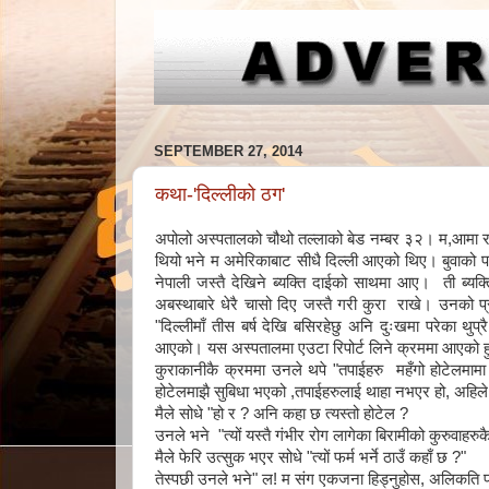
SEPTEMBER 27, 2014
कथा-'दिल्लीको ठग'
अपोलो अस्पतालको चौथो तल्लाको बेड नम्बर ३२। म,आमा र द
थियो भने म अमेरिकाबाट सीधै दिल्ली आएको थिए। बुवाको 
नेपाली जस्तै देखिने ब्यक्ति दाईको साथमा आए। ती ब्यक्ति 
अबस्थाबारे धेरै चासो दिए जस्तै गरी कुरा राखे। उनको प्रस
"दिल्लीमाँ तीस बर्ष देखि बसिरहेछु अनि दुःखमा परेका थुप
आएको। यस अस्पतालमा एउटा रिपोर्ट लिने क्रममा आएको हु, उ
कुराकानीकै क्रममा उनले थपे "तपाईहरु महँगो होटेलमामा 
होटेलमाझै सुबिधा भएको ,तपाईहरुलाई थाहा नभएर हो, अहिले तप
मैले सोधे "हो र ? अनि कहा छ त्यस्तो होटेल ?
उनले भने "त्यों यस्तै गंभीर रोग लागेका बिरामीको कुरुवाहरुक
मैले फेरि उत्सुक भएर सोधे "त्यों फर्म भर्ने ठाउँ कहाँ छ ?"
तेस्पछी उनले भने" ल! म संग एकजना हिड्नुहोस, अलिकति प